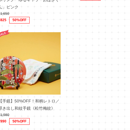
ん」ピンク
¥1,650
¥825
50%OFF
【手鏡】50%OFF！和柄レトロ／
浮き出し和紋手鏡《松竹梅紋》
¥1,980
¥990
50%OFF