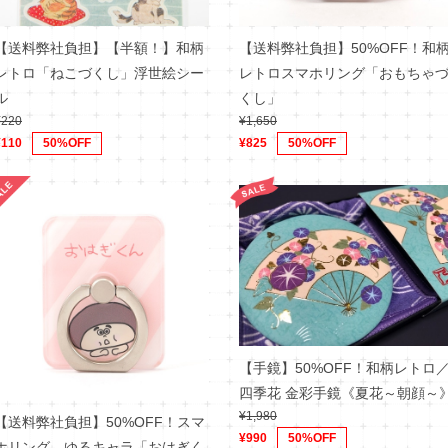
【送料弊社負担】【半額！】和柄
【送料弊社負担】50%OFF！和
レトロ「ねこづくし」浮世絵シー
レトロスマホリング「おもちゃ
ル
くし」
¥220
¥1,650
¥110
50%OFF
¥825
50%OFF
【手鏡】50%OFF！和柄レトロ
四季花 金彩手鏡《夏花～朝顔～
¥1,980
【送料弊社負担】50%OFF！スマ
¥990
50%OFF
ホリング ゆるキャラ「おはぎく