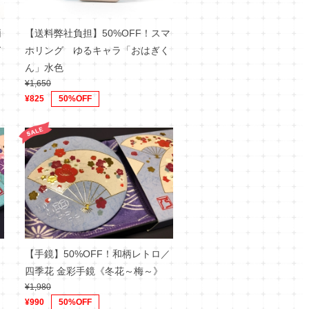
柄
【送料弊社負担】50%OFF！スマ
づ
ホリング ゆるキャラ「おはぎく
ん」水色
¥1,650
¥825
50%OFF
／
【手鏡】50%OFF！和柄レトロ／
》
四季花 金彩手鏡《冬花～梅～》
¥1,980
¥990
50%OFF